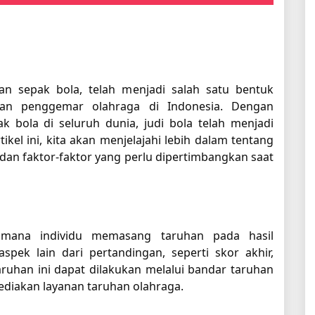
an sepak bola, telah menjadi salah satu bentuk
gan penggemar olahraga di Indonesia. Dengan
 bola di seluruh dunia, judi bola telah menjadi
kel ini, kita akan menjelajahi lebih dalam tentang
, dan faktor-faktor yang perlu dipertimbangkan saat
i mana individu memasang taruhan pada hasil
spek lain dari pertandingan, seperti skor akhir,
aruhan ini dapat dilakukan melalui bandar taruhan
yediakan layanan taruhan olahraga.