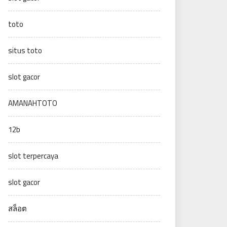
toto
situs toto
slot gacor
AMANAHTOTO
12b
slot terpercaya
slot gacor
สล็อต